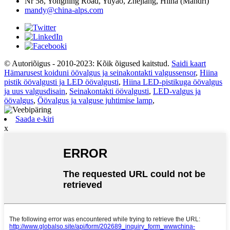
Nr 58, Yongning Road, Yuyao, Zhejiang, Hiina (Mandri)
mandy@china-alps.com
© Autoriõigus - 2010-2023: Kõik õigused kaitstud.
Saidi kaart
Hämarusest koiduni öövalgus ja seinakontakti valgussensor
,
Hiina
pistik öövalgusti ja LED öövalgusti
,
Hiina LED-pistikuga öövalgus
ja uus valgusdisain
,
Seinakontakti öövalgusti
,
LED-valgus ja
öövalgus
,
Öövalgus ja valguse juhtimise lamp
,
Saada e-kiri
x