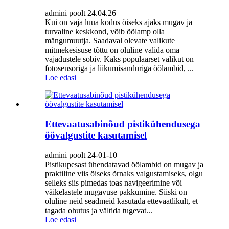
admini poolt 24.04.26
Kui on vaja luua kodus öiseks ajaks mugav ja
turvaline keskkond, võib öölamp olla
mängumuutja. Saadaval olevate valikute
mitmekesisuse tõttu on oluline valida oma
vajadustele sobiv. Kaks populaarset valikut on
fotosensoriga ja liikumisanduriga öölambid, ...
Loe edasi
Ettevaatusabinõud pistikühendusega
öövalgustite kasutamisel
admini poolt 24-01-10
Pistikupesast ühendatavad öölambid on mugav ja
praktiline viis öiseks õrnaks valgustamiseks, olgu
selleks siis pimedas toas navigeerimine või
väikelastele mugavuse pakkumine. Siiski on
oluline neid seadmeid kasutada ettevaatlikult, et
tagada ohutus ja vältida tugevat...
Loe edasi