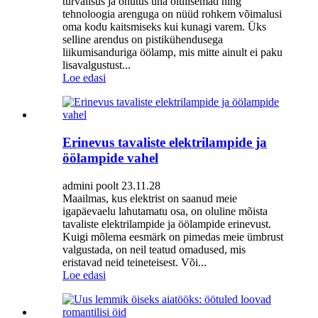
turvalisus ja ohutus üha olulisemad ning
tehnoloogia arenguga on nüüd rohkem võimalusi
oma kodu kaitsmiseks kui kunagi varem. Üks
selline arendus on pistikühendusega
liikumisanduriga öölamp, mis mitte ainult ei paku
lisavalgustust...
Loe edasi
Erinevus tavaliste elektrilampide ja
öölampide vahel
admini poolt 23.11.28
Maailmas, kus elektrist on saanud meie
igapäevaelu lahutamatu osa, on oluline mõista
tavaliste elektrilampide ja öölampide erinevust.
Kuigi mõlema eesmärk on pimedas meie ümbrust
valgustada, on neil teatud omadused, mis
eristavad neid teineteisest. Või...
Loe edasi