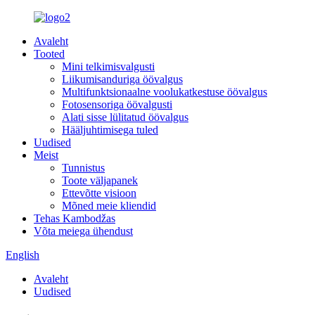
Avaleht
Tooted
Mini telkimisvalgusti
Liikumisanduriga öövalgus
Multifunktsionaalne voolukatkestuse öövalgus
Fotosensoriga öövalgusti
Alati sisse lülitatud öövalgus
Hääljuhtimisega tuled
Uudised
Meist
Tunnistus
Toote väljapanek
Ettevõtte visioon
Mõned meie kliendid
Tehas Kambodžas
Võta meiega ühendust
English
Avaleht
Uudised