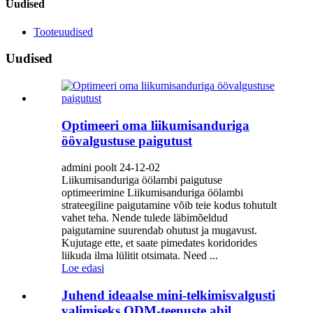
Uudised
Tooteuudised
Uudised
Optimeeri oma liikumisanduriga
öövalgustuse paigutust
admini poolt 24-12-02
Liikumisanduriga öölambi paigutuse
optimeerimine Liikumisanduriga öölambi
strateegiline paigutamine võib teie kodus tohutult
vahet teha. Nende tulede läbimõeldud
paigutamine suurendab ohutust ja mugavust.
Kujutage ette, et saate pimedates koridorides
liikuda ilma lülitit otsimata. Need ...
Loe edasi
Juhend ideaalse mini-telkimisvalgusti
valimiseks ODM-teenuste abil