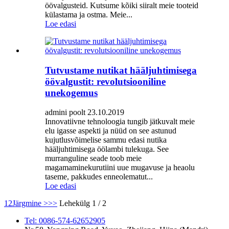
öövalgusteid. Kutsume kõiki siiralt meie tooteid
külastama ja ostma. Meie...
Loe edasi
Tutvustame nutikat hääljuhtimisega
öövalgustit: revolutsiooniline
unekogemus
admini poolt 23.10.2019
Innovatiivne tehnoloogia tungib jätkuvalt meie
elu igasse aspekti ja nüüd on see astunud
kujutlusvõimelise sammu edasi nutika
hääljuhtimisega öölambi tulekuga. See
murranguline seade toob meie
magamaminekurutiini uue mugavuse ja heaolu
taseme, pakkudes enneolematut...
Loe edasi
1
2
Järgmine >
>>
Lehekülg 1 / 2
Tel: 0086-574-62652905