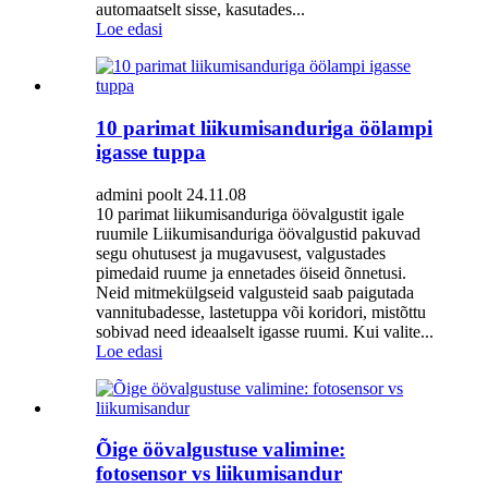
automaatselt sisse, kasutades...
Loe edasi
10 parimat liikumisanduriga öölampi
igasse tuppa
admini poolt 24.11.08
10 parimat liikumisanduriga öövalgustit igale
ruumile Liikumisanduriga öövalgustid pakuvad
segu ohutusest ja mugavusest, valgustades
pimedaid ruume ja ennetades öiseid õnnetusi.
Neid mitmekülgseid valgusteid saab paigutada
vannitubadesse, lastetuppa või koridori, mistõttu
sobivad need ideaalselt igasse ruumi. Kui valite...
Loe edasi
Õige öövalgustuse valimine:
fotosensor vs liikumisandur