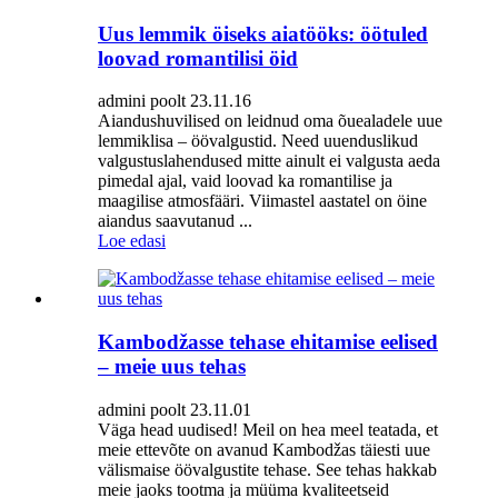
Uus lemmik öiseks aiatööks: öötuled
loovad romantilisi öid
admini poolt 23.11.16
Aiandushuvilised on leidnud oma õuealadele uue
lemmiklisa – öövalgustid. Need uuenduslikud
valgustuslahendused mitte ainult ei valgusta aeda
pimedal ajal, vaid loovad ka romantilise ja
maagilise atmosfääri. Viimastel aastatel on öine
aiandus saavutanud ...
Loe edasi
Kambodžasse tehase ehitamise eelised
– meie uus tehas
admini poolt 23.11.01
Väga head uudised! Meil ​​on hea meel teatada, et
meie ettevõte on avanud Kambodžas täiesti uue
välismaise öövalgustite tehase. See tehas hakkab
meie jaoks tootma ja müüma kvaliteetseid