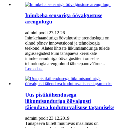
Inimkeha sensoriga öövalgustuse
arengulugu
admini poolt 23.12.26
Inimkehaanduriga öövalgustite arenduslugu on
olnud põnev innovatsiooni ja tehnoloogia
teekond. Alates lihtsate liikumisanduriga tulede
algusaegadest kuni tänapäeva keerukate
inimkehaanduriga öövalgustiteni on selle
tehnoloogia areng olnud tähelepanuväärne...
Loe edasi
Uus pistikühendusega
liikumisanduriga öövalgusti
täiendava koduturvalisuse tagamiseks
admini poolt 23.12.2019
Tänapäeva kiirelt muutuvas maailmas on