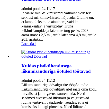
admini poolt 24.11.17
Ideaalse mini-telkimislambi valimine võib teie
seiklust märkimisväärselt mõjutada. Oluline on,
et lamp oleks mitte ainult ere, vaid ka
kaasaskantav ja vastupidav. Kuna
telkimislampide ja laternate turg peaks 2023.
aasta umbes 2,5 miljardilt laienema 4,8 miljardile
203. aastaks...
Loe edasi
Kuidas pistikühendusega
liikumisanduriga öötuled töötavad
admini poolt 24.11.12
Liikumisanduriga öövalgustite tööpõhimõte
Liikumisanduriga öövalgusti abil saate oma kodu
turvalisust ja mugavust suurendada. Need
seadmed tuvastavad liikumist ja valgustavad
ruume vastavalt vajadusele, tagades, et te ei
komistaks kunagi pimedas. Need lülituvad