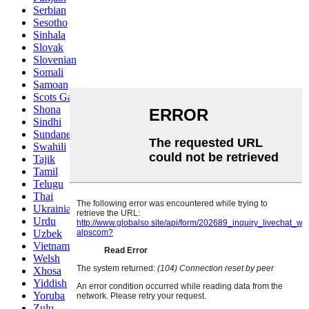
Serbian
Sesotho
Sinhala
Slovak
Slovenian
Somali
Samoan
Scots Gaelic
Shona
Sindhi
Sundanese
Swahili
Tajik
Tamil
Telugu
Thai
Ukrainian
Urdu
Uzbek
Vietnamese
Welsh
Xhosa
Yiddish
Yoruba
Zulu