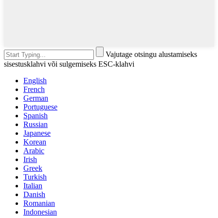
Vajutage otsingu alustamiseks
sisestusklahvi või sulgemiseks ESC-klahvi
English
French
German
Portuguese
Spanish
Russian
Japanese
Korean
Arabic
Irish
Greek
Turkish
Italian
Danish
Romanian
Indonesian