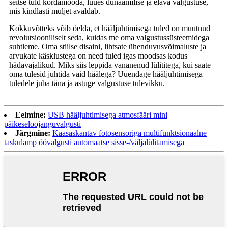
seitse tuld kordamööda, luues dünaamilise ja elava valgustuse,
mis kindlasti muljet avaldab.
Kokkuvõtteks võib öelda, et hääljuhtimisega tuled on muutnud
revolutsiooniliselt seda, kuidas me oma valgustussüsteemidega
suhtleme. Oma stiilse disaini, lihtsate ühenduvusvõimaluste ja
arvukate käsklustega on need tuled igas moodsas kodus
hädavajalikud. Miks siis leppida vananenud lülititega, kui saate
oma tulesid juhtida vaid häälega? Uuendage hääljuhtimisega
tuledele juba täna ja astuge valgustuse tulevikku.
Eelmine:
USB hääljuhtimisega atmosfääri mini
päikeseloojanguvalgusti
Järgmine:
Kaasaskantav fotosensoriga multifunktsionaalne
taskulamp öövalgusti automaatse sisse-/väljalülitamisega