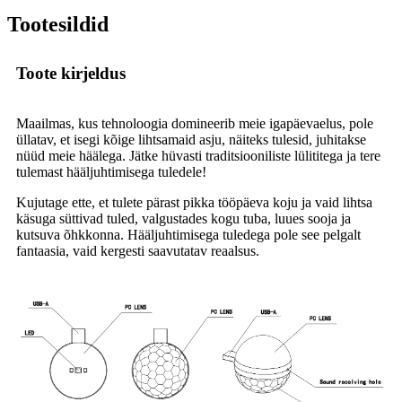
Tootesildid
Toote kirjeldus
Maailmas, kus tehnoloogia domineerib meie igapäevaelus, pole
üllatav, et isegi kõige lihtsamaid asju, näiteks tulesid, juhitakse
nüüd meie häälega. Jätke hüvasti traditsiooniliste lülititega ja tere
tulemast hääljuhtimisega tuledele!
Kujutage ette, et tulete pärast pikka tööpäeva koju ja vaid lihtsa
käsuga süttivad tuled, valgustades kogu tuba, luues sooja ja
kutsuva õhkkonna. Hääljuhtimisega tuledega pole see pelgalt
fantaasia, vaid kergesti saavutatav reaalsus.