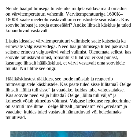
Nende hääljuhtimisega tulede üks muljetavaldavamaid omadusi
on värvitemperatuuri vahemik. Värvitemperatuuriga 1600K–
1800K saate meeleolu vastavalt oma eelistustele seadistada. Kas
soovite hubast ja sooja atmosfääri? Andke lihtsalt käsklus ja tuled
kohanduvad vastavalt.
Lisaks ideaalse värvitemperatuuri valimisele saate katsetada ka
erinevate valgusvärvidega. Need hääljuhtimisega tuled pakuvad
seitsme erineva valgusvärvi vahel valimist. Olenemata sellest, kas
soovite rahustavat sinist, romantilist lillat või erksat punast,
kasutage lihtsalt häälkäsklust, et värvi vastavalt oma soovidele
muuta. Nii lihtne see ongi!
Häälkäsklustest rääkides, see toode mõistab ja reageerib
mitmesugustele käsklustele. Kas peate tuled sisse lülitama? Öelge
lihtsalt „lülita tuli sisse“ ja vaadake, kuidas tuba valgustatakse.
Kas soovite need välja lülitada? Öelge „lülita tuli välja“ ja
koheselt võtab pimedus võimust. Valguse heleduse reguleerimine
on samuti imelihtne – öelge lihtsalt „tumedam“ või „eredam“ ja
vaadake, kuidas tuled vastavalt hämarduvad või heledamaks
muutuvad.