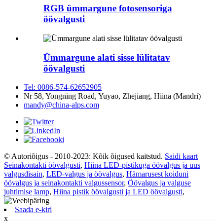
RGB ümmargune fotosensoriga
öövalgusti
Ümmargune alati sisse lülitatav
öövalgusti
Tel: 0086-574-62652905
Nr 58, Yongning Road, Yuyao, Zhejiang, Hiina (Mandri)
mandy@china-alps.com
© Autoriõigus - 2010-2023: Kõik õigused kaitstud.
Saidi kaart
Seinakontakti öövalgusti
,
Hiina LED-pistikuga öövalgus ja uus
valgusdisain
,
LED-valgus ja öövalgus
,
Hämarusest koiduni
öövalgus ja seinakontakti valgussensor
,
Öövalgus ja valguse
juhtimise lamp
,
Hiina pistik öövalgusti ja LED öövalgusti
,
Saada e-kiri
x