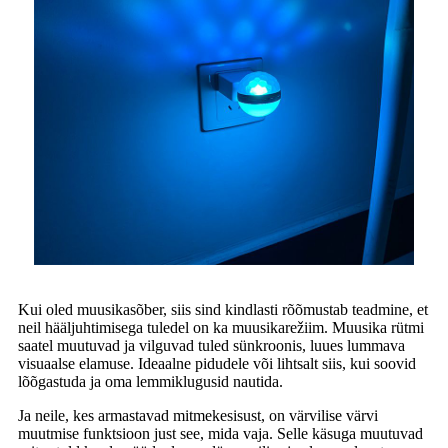
Kui oled muusikasõber, siis sind kindlasti rõõmustab teadmine, et
neil hääljuhtimisega tuledel on ka muusikarežiim. Muusika rütmi
saatel muutuvad ja vilguvad tuled sünkroonis, luues lummava
visuaalse elamuse. Ideaalne pidudele või lihtsalt siis, kui soovid
lõõgastuda ja oma lemmiklugusid nautida.
Ja neile, kes armastavad mitmekesisust, on värvilise värvi
muutmise funktsioon just see, mida vaja. Selle käsuga muutuvad