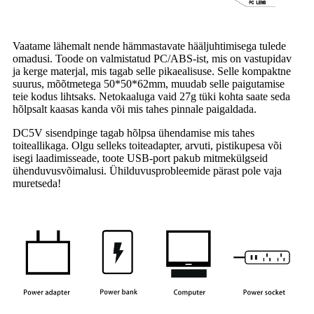
Vaatame lähemalt nende hämmastavate hääljuhtimisega tulede
omadusi. Toode on valmistatud PC/ABS-ist, mis on vastupidav
ja kerge materjal, mis tagab selle pikaealisuse. Selle kompaktne
suurus, mõõtmetega 50*50*62mm, muudab selle paigutamise
teie kodus lihtsaks. Netokaaluga vaid 27g tüki kohta saate seda
hõlpsalt kaasas kanda või mis tahes pinnale paigaldada.
DC5V sisendpinge tagab hõlpsa ühendamise mis tahes
toiteallikaga. Olgu selleks toiteadapter, arvuti, pistikupesa või
isegi laadimisseade, toote USB-port pakub mitmekülgseid
ühenduvusvõimalusi. Ühilduvusprobleemide pärast pole vaja
muretseda!