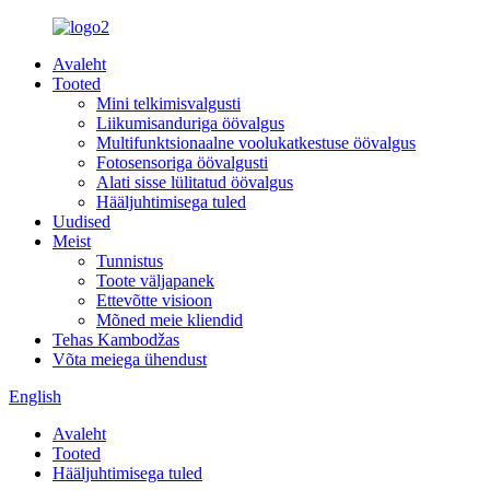
Avaleht
Tooted
Mini telkimisvalgusti
Liikumisanduriga öövalgus
Multifunktsionaalne voolukatkestuse öövalgus
Fotosensoriga öövalgusti
Alati sisse lülitatud öövalgus
Hääljuhtimisega tuled
Uudised
Meist
Tunnistus
Toote väljapanek
Ettevõtte visioon
Mõned meie kliendid
Tehas Kambodžas
Võta meiega ühendust
English
Avaleht
Tooted
Hääljuhtimisega tuled