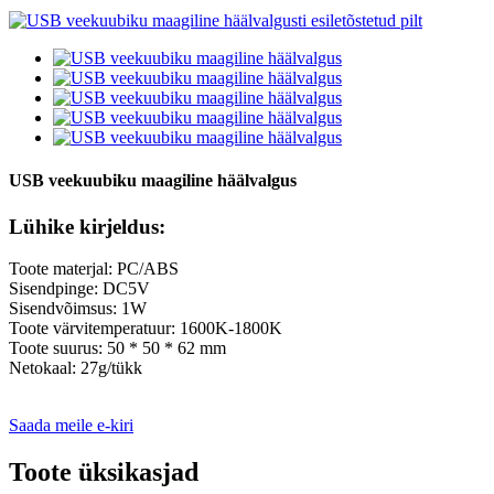
USB veekuubiku maagiline häälvalgus
Lühike kirjeldus:
Toote materjal: PC/ABS
Sisendpinge: DC5V
Sisendvõimsus: 1W
Toote värvitemperatuur: 1600K-1800K
Toote suurus: 50 * 50 * 62 mm
Netokaal: 27g/tükk
Saada meile e-kiri
Toote üksikasjad